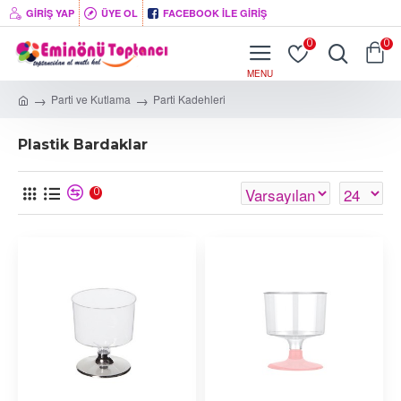
GIRIŞ YAP
ÜYE OL
FACEBOOK İLE GIRIŞ
0
0
Parti ve Kutlama
Parti Kadehleri
Plastik Bardaklar
0