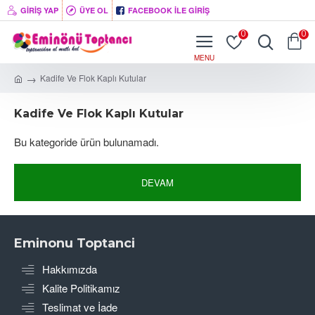
GIRIŞ YAP
ÜYE OL
FACEBOOK İLE GIRIŞ
0
0
Kadife Ve Flok Kaplı Kutular
Kadife Ve Flok Kaplı Kutular
Bu kategoride ürün bulunamadı.
DEVAM
Eminonu Toptanci
Hakkımızda
Kalite Politikamız
Teslimat ve İade